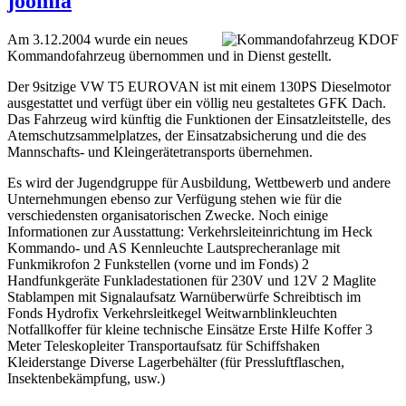
joomla
Am 3.12.2004 wurde ein neues
Kommandofahrzeug übernommen und in Dienst gestellt.
Der 9sitzige VW T5 EUROVAN ist mit einem 130PS Dieselmotor
ausgestattet und verfügt über ein völlig neu gestaltetes GFK Dach.
Das Fahrzeug wird künftig die Funktionen der Einsatzleitstelle, des
Atemschutzsammelplatzes, der Einsatzabsicherung und die des
Mannschafts- und Kleingerätetransports übernehmen.
Es wird der Jugendgruppe für Ausbildung, Wettbewerb und andere
Unternehmungen ebenso zur Verfügung stehen wie für die
verschiedensten organisatorischen Zwecke. Noch einige
Informationen zur Ausstattung: Verkehrsleiteinrichtung im Heck
Kommando- und AS Kennleuchte Lautsprecheranlage mit
Funkmikrofon 2 Funkstellen (vorne und im Fonds) 2
Handfunkgeräte Funkladestationen für 230V und 12V 2 Maglite
Stablampen mit Signalaufsatz Warnüberwürfe Schreibtisch im
Fonds Hydrofix Verkehrsleitkegel Weitwarnblinkleuchten
Notfallkoffer für kleine technische Einsätze Erste Hilfe Koffer 3
Meter Teleskopleiter Transportaufsatz für Schiffshaken
Kleiderstange Diverse Lagerbehälter (für Pressluftflaschen,
Insektenbekämpfung, usw.)