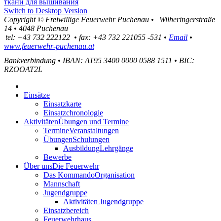
ткани для вышивания
Switch to Desktop Version
Copyright ©
Freiwillige Feuerwehr Puchenau
•
Wilheringerstraße
14
•
4048
Puchenau
tel:
+43 732 222122
•
fax
:
+43 732 221055 -531
•
Email
•
www.feuerwehr-puchenau.at
Bankverbindung
•
IBAN: AT95 3400 0000 0588 1511
•
BIC:
RZOOAT2L
Einsätze
Einsatzkarte
Einsatzchronologie
Aktivitäten
Übungen und Termine
Termine
Veranstaltungen
Übungen
Schulungen
Ausbildung
Lehrgänge
Bewerbe
Über uns
Die Feuerwehr
Das Kommando
Organisation
Mannschaft
Jugendgruppe
Aktivitäten Jugendgruppe
Einsatzbereich
Feuerwehrhaus