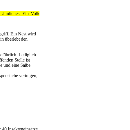
 ähnliches. Ein Volk
riff. Ein Nest wird
in überlebt den
efährlich. Lediglich
enden Stelle ist
ge und eine Salbe
penstiche vertragen,
r 40 Insekteneinsätze