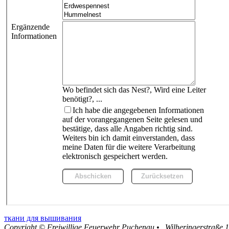
ткани для вышивания
Copyright ©
Freiwillige Feuerwehr Puchenau
•
Wilheringerstraße 