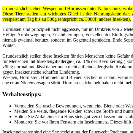
Grundsätzlich stehen Wespen und Hornissen unter Naturschutz, wobei
Diese Tiere stellen ein wichtiges Glied in der Nahrungskette dar
verspeist am Tag bis zu 500g (entspricht ca. 3000!! andere Insekten).
Hornissen sind prinzipiell nicht aggressiv, nur im Umkreis von 2 Mete
Heftige Armbewegungen, Erschütterungen, Verstellen der Einflugschn
niemals zweimal benutzt, sondern im Gegenteil gemieden. Ende Septe
Winter.
Grundsätzlich stellen diese Insekten für den Menschen keine Gefahr da
für Menschen mit Insektengiftallergie ( ca. 3 % der Bevölkerung ) k
völlig normal und lässt daher noch nicht auf eine allergische Reakt
gegen Insektenstiche schaffen Linderung.
Wespen, Hornissen, Hummeln und Bienen stechen nur dann, wenn sie 
ehe er an Nierenversagen stirbt. Hornissenstiche beinhalten nicht mehr
Verhaltenstipps:
Vermeiden Sie rasche Bewegungen, wenn eine Biene oder Wesp
Meiden Sie weite, fliegende Kleider, schwarze Stoffe und bunte
Halten Sie Abfalleimer im Haus stets gut verschlossen und sau
Montieren Sie vor Ihren Fenstern ein Insektennetz. Dieses hilf
Insekteneinsätze sind eine Serviceleistung der Feuerwehr Puchenau un