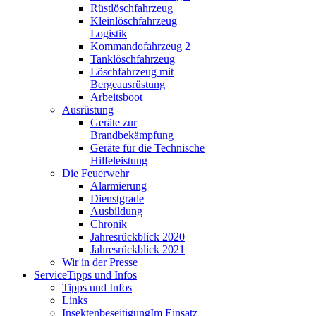
Rüstlöschfahrzeug
Kleinlöschfahrzeug
Logistik
Kommandofahrzeug 2
Tanklöschfahrzeug
Löschfahrzeug mit
Bergeausrüstung
Arbeitsboot
Ausrüstung
Geräte zur
Brandbekämpfung
Geräte für die Technische
Hilfeleistung
Die Feuerwehr
Alarmierung
Dienstgrade
Ausbildung
Chronik
Jahresrückblick 2020
Jahresrückblick 2021
Wir in der Presse
Service
Tipps und Infos
Tipps und Infos
Links
Insektenbeseitigung
Im Einsatz