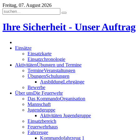
Freitag, 07. August 2026
Ihre Sicherheit - Unser Auftrag
Einsätze
Einsatzkarte
Einsatzchronologie
Aktivitäten
Übungen und Termine
Termine
Veranstaltungen
Übungen
Schulungen
Ausbildung
Lehrgänge
Bewerbe
Über uns
Die Feuerwehr
Das Kommando
Organisation
Mannschaft
Jugendgruppe
Aktivitäten Jugendgruppe
Einsatzbereich
Feuerwehrhaus
Fahrzeuge
Kommandofahrzeug 1