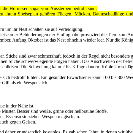
 die Hornissen sogar vom Aussterben bedroht sind.
, zu ihrem Speiseplan gehören Fliegen, Mücken, Baumschädlinge und
rn um ihr Nest schalten sie auf Verteidigung.
eise oder Behinderungen der Einflugbahn provoziert die Tiere zum Ang
mber, Anfang Oktober ist das Nest ohnehin wieder leer. Nur die König
r. Stiche sind zwar schmerzhaft, jedoch in der Regel nicht besonders g
önnen Stiche schwerwiegende Folgen haben. Das Anschwellen der betreff
ion schließen. Die Schwellung kann 2 bis 3 Tage dauern. Kühle Umschlä
sich bedroht fühlen. Ein gesunder Erwachsener kann 100 bis 300 Wes
 Gift als ein Wespenstich.
e in der Nähe ist.
 Muster. Besser sind weiße, grüne oder hellbraune Stoffe.
ber. Essensreste ziehen Wespen magisch an.
t auch gegen Gelsen.
d daher grundsätzlich kostenlos. Es gab schon Jahre, in denen wir übe