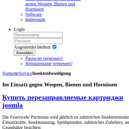
gegen Wespen, Bienen und
Hornissen
Software
Impressum
Login
Angemeldet bleiben
Anmelden
Passwort vergessen?
Benutzername vergessen?
Startseite
Service
Insektenbeseitigung
Im Einsatz gegen Wespen, Bienen und Hornissen
Купить перезаправляемые картриджи
joomla
Die Feuerwehr Puchenau wird jährlich zu zahlreichen Insekteneinsätze
Einsatzkräfte, Insektenanzug, Sprühpistolen, zahlreiches Zubehör), u
Grundsätze beachten: