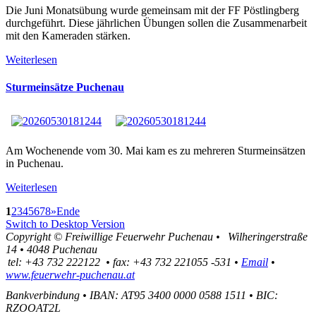
Die Juni Monatsübung wurde gemeinsam mit der FF Pöstlingberg
durchgeführt. Diese jährlichen Übungen sollen die Zusammenarbeit
mit den Kameraden stärken.
Weiterlesen
Sturmeinsätze Puchenau
Am Wochenende vom 30. Mai kam es zu mehreren Sturmeinsätzen
in Puchenau.
Weiterlesen
1
2
3
4
5
6
7
8
»
Ende
Switch to Desktop Version
Copyright ©
Freiwillige Feuerwehr Puchenau
•
Wilheringerstraße
14
•
4048
Puchenau
tel:
+43 732 222122
•
fax
:
+43 732 221055 -531
•
Email
•
www.feuerwehr-puchenau.at
Bankverbindung
•
IBAN: AT95 3400 0000 0588 1511
•
BIC:
RZOOAT2L