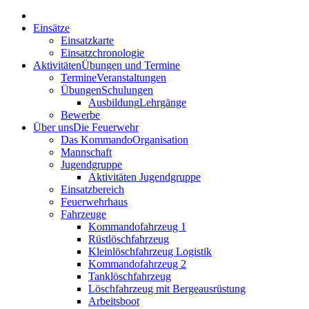
Einsätze
Einsatzkarte
Einsatzchronologie
Aktivitäten
Übungen und Termine
Termine
Veranstaltungen
Übungen
Schulungen
Ausbildung
Lehrgänge
Bewerbe
Über uns
Die Feuerwehr
Das Kommando
Organisation
Mannschaft
Jugendgruppe
Aktivitäten Jugendgruppe
Einsatzbereich
Feuerwehrhaus
Fahrzeuge
Kommandofahrzeug 1
Rüstlöschfahrzeug
Kleinlöschfahrzeug Logistik
Kommandofahrzeug 2
Tanklöschfahrzeug
Löschfahrzeug mit Bergeausrüstung
Arbeitsboot