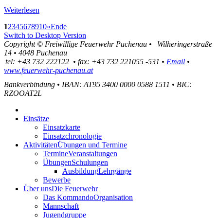
Weiterlesen
1
2
3
4
5
6
7
8
9
10
»
Ende
Switch to Desktop Version
Copyright ©
Freiwillige Feuerwehr Puchenau
•
Wilheringerstraße
14
•
4048
Puchenau
tel:
+43 732 222122
•
fax
:
+43 732 221055 -531
•
Email
•
www.feuerwehr-puchenau.at
Bankverbindung
•
IBAN: AT95 3400 0000 0588 1511
•
BIC:
RZOOAT2L
Einsätze
Einsatzkarte
Einsatzchronologie
Aktivitäten
Übungen und Termine
Termine
Veranstaltungen
Übungen
Schulungen
Ausbildung
Lehrgänge
Bewerbe
Über uns
Die Feuerwehr
Das Kommando
Organisation
Mannschaft
Jugendgruppe